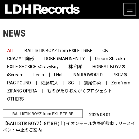
NEWS
ALL
BALLISTIK BOYZ from EXILE TRIBE
CB
CRAZY四角形
DOBERMAN INFINITY
Dream Shizuka
EXILE SHOKICHI×CrazyBoy
林 和希
HONEST BOYZ®
iScream
Leola
LNoL
NARROWORLD
PKCZ®
RAG POUND
佐藤広大
SG
鷲尾伶菜
Zerofrom
ZIPANG OPERA
ものがたりおんがくプロジェクト
OTHERS
BALLISTIK BOYZ from EXILE TRIBE
2026.08.01
【BALLISTIK BOYZ】8月8日(土) イオンモール佐野新都市リリースイ
ベント中止のご案内