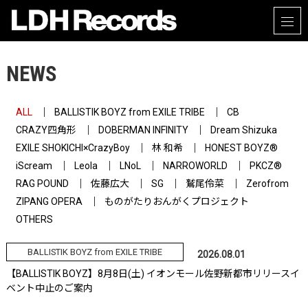
NEWS
ALL
BALLISTIK BOYZ from EXILE TRIBE
CB
CRAZY四角形
DOBERMAN INFINITY
Dream Shizuka
EXILE SHOKICHI×CrazyBoy
林 和希
HONEST BOYZ®
iScream
Leola
LNoL
NARROWORLD
PKCZ®
RAG POUND
佐藤広大
SG
鷲尾伶菜
Zerofrom
ZIPANG OPERA
ものがたりおんがくプロジェクト
OTHERS
BALLISTIK BOYZ from EXILE TRIBE
2026.08.01
【BALLISTIK BOYZ】8月8日(土) イオンモール佐野新都市リリースイ
ベント中止のご案内