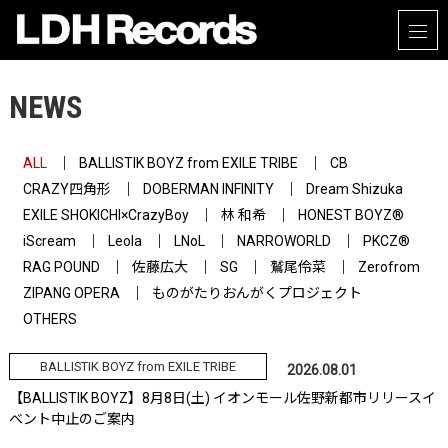
NEWS
ALL
BALLISTIK BOYZ from EXILE TRIBE
CB
CRAZY四角形
DOBERMAN INFINITY
Dream Shizuka
EXILE SHOKICHI×CrazyBoy
林 和希
HONEST BOYZ®
iScream
Leola
LNoL
NARROWORLD
PKCZ®
RAG POUND
佐藤広大
SG
鷲尾伶菜
Zerofrom
ZIPANG OPERA
ものがたりおんがくプロジェクト
OTHERS
BALLISTIK BOYZ from EXILE TRIBE
2026.08.01
【BALLISTIK BOYZ】8月8日(土) イオンモール佐野新都市リリースイ
ベント中止のご案内