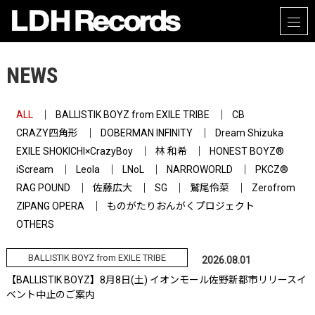
NEWS
ALL
BALLISTIK BOYZ from EXILE TRIBE
CB
CRAZY四角形
DOBERMAN INFINITY
Dream Shizuka
EXILE SHOKICHI×CrazyBoy
林 和希
HONEST BOYZ®
iScream
Leola
LNoL
NARROWORLD
PKCZ®
RAG POUND
佐藤広大
SG
鷲尾伶菜
Zerofrom
ZIPANG OPERA
ものがたりおんがくプロジェクト
OTHERS
BALLISTIK BOYZ from EXILE TRIBE
2026.08.01
【BALLISTIK BOYZ】8月8日(土) イオンモール佐野新都市リリースイ
ベント中止のご案内