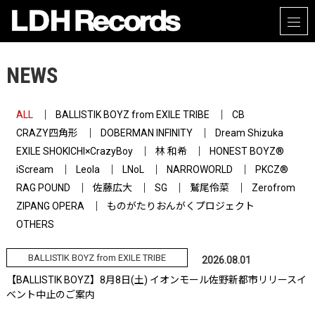
NEWS
ALL
BALLISTIK BOYZ from EXILE TRIBE
CB
CRAZY四角形
DOBERMAN INFINITY
Dream Shizuka
EXILE SHOKICHI×CrazyBoy
林 和希
HONEST BOYZ®
iScream
Leola
LNoL
NARROWORLD
PKCZ®
RAG POUND
佐藤広大
SG
鷲尾伶菜
Zerofrom
ZIPANG OPERA
ものがたりおんがくプロジェクト
OTHERS
BALLISTIK BOYZ from EXILE TRIBE
2026.08.01
【BALLISTIK BOYZ】8月8日(土) イオンモール佐野新都市リリースイ
ベント中止のご案内